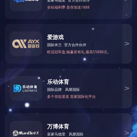
柔性罗氏线圈
霍尔传感器
交直流变送器
电流取电装置
高压设备绝缘监测传感器
局放监测传感器
测量仪器
智能断路器用电流互感器
智能在线监测装置