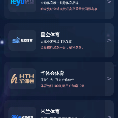
官
官
方
方
网
网
站
站-
乐鱼·体育·乐鱼官方网站-乐
乐鱼·体育·乐
鱼(中国)
鱼官方网站
乐
公司主营业
公司简介
务涵盖中高压继
乐鱼·体育·乐
鱼
电保护专用互感
公司治理
器系列、中低压
鱼官方网站-乐
(中
配网专用互感器
鱼(中国)
系列、霍尔传感
可持续发展
国)
器系列、 智能变
可持续发展
送器系列、新能
公司年报
源专用电源系列
等五大业务体
视频宣传片