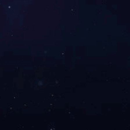
联系我们
乐鱼·体育·乐鱼官方网
站-乐鱼(中国) 微信公
众号