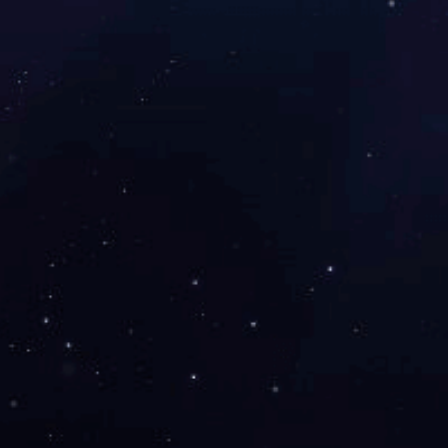
服务热线：400-086-3003
电话：0728-5353116 5353117
传真：0728-5353121
邮箱：
hbtr@justdigitaltech.com
地址：湖北省天门市经济开发区创业大道8号