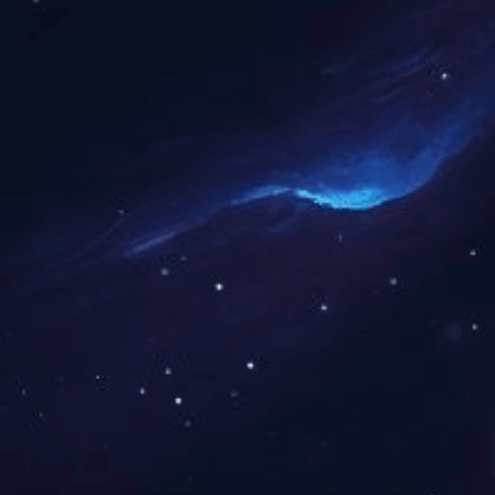
高压设备绝缘监测传感器
局放监测传感器
测量仪器
智能断路器用电流互感器
智能在线监测装置
电量隔离传感器