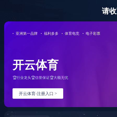
乐鱼·体育·乐鱼官方网站
乐鱼·体育·乐鱼官方
乐鱼·体育·乐鱼官方
产品中
网站
网站-乐鱼(中国)