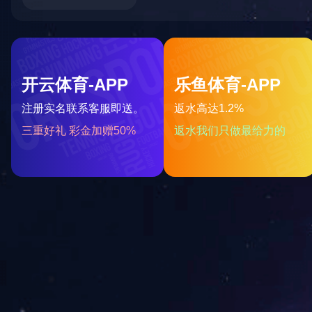
微型电压互感器
微型电流互感器
湖北乐鱼·体育·乐鱼官
开合式电流互感器
公司南京分公司。2015
站-乐鱼(中国) 南京
剩余（零序）电流互感器
司营业场所为：南京
产、销售。
低压电流互感器
南京分公司作为天瑞
柔性罗氏线圈
霍尔传感器
河北天朔电子科技有限
器仪表、工业自动化
交直流变送器
政法规规定须经批准的
保定分公司作为天瑞
电流取电装置