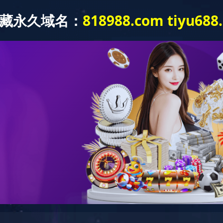
心
新闻&展会
服务与支持
投