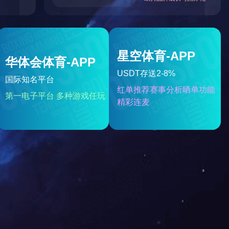
京市江宁区设立湖北乐鱼·体育·乐鱼官方网站-乐鱼(中国) 有限
2016 年 1 月 19 日将名称变更为乐鱼·体育·乐鱼官方网
1320115793741270C 的《营业执照》，南京分公
、仪器仪表、自动化控制计算机网络、电子及零配件的生
开发及规划。
元，实收资本为700万元，经营范围为：电力电子元器件、仪
、制造、销售；计算机软件开发（经营范围中属于法律、行
0%股权，是公司全资子公司。
主要为华北地区客户提供更加快捷的产品供应。