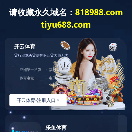
乐鱼·体育·乐鱼官方网站
搜索
乐
乐
产
新
服
投
人
联
鱼·
鱼·
品
闻&
务
资
力
系
体
体
中
展
与
者
资
我
育·
育·
心
会
支
关
源
们
乐
乐
持
系
鱼
鱼