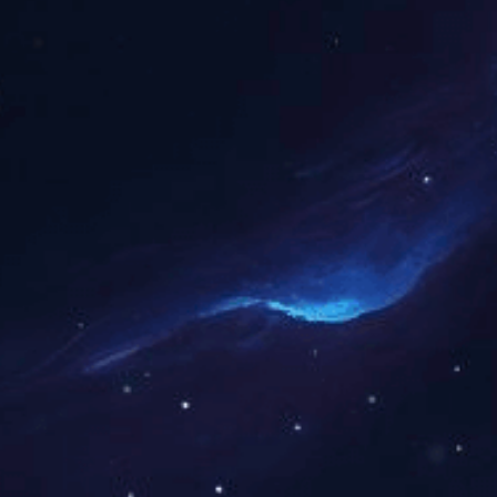
内外空白。同时，天
霍尔传感器
建的本科生实习基地
力地保障了公司产品
交直流变送器
天瑞历经20多年的
电流取电装置
势，连续
年荣获“
10
网设备工作委员会委
高压设备绝缘监测传感器
标准的主要起草单位
局放监测传感器
天瑞视产品质量为公司发展
务严格执行
ISO
体系要
测量仪器
天瑞视生产效能为公
精密互感器自动化生产
智能断路器用电流互感器
地提高了生产效能，
智能在线监测装置
天瑞视服务客户为公
公司，在深圳、北京
电量隔离传感器
品信息和技术服务通
客户的满意度。