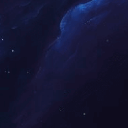
瑞在对外技术交流上也取得了长足的进步，包括与省质量技术监
、与省科协共建的院士专家工作站、与省博士后管委会共建的创
的技术水平。
专注发展，目前形成了以微型互感器规模制造为依托，以电力在
湖北省守合同重信用企业”，在行业内具有广泛的知名度。公司是
员、全国电工仪器仪表标准化技术委员会委员，同时还是《
GB/T
3
。
的基石，公司通过ISO 9001:2015、ISO 14001:2015
求，保障了客户设备产品稳定可靠运行，得到了业界的一致认可
司发展的引擎，公司早在2007 年就组建了精密互感器自动化
线——与定制开发的“天瑞
系统”实现信息接驳，在精密互感
ERP
为精密互感器的自动化大生产，树立了行业标杆。
司发展的使命，为了给客户提供更加合适的配套产品和便捷的
、珠海、许昌、成都、西安设有多个销售机构，覆盖了国内电力
过分支机构及企业云垂直贴近、准确快捷地传递给市场客户，保