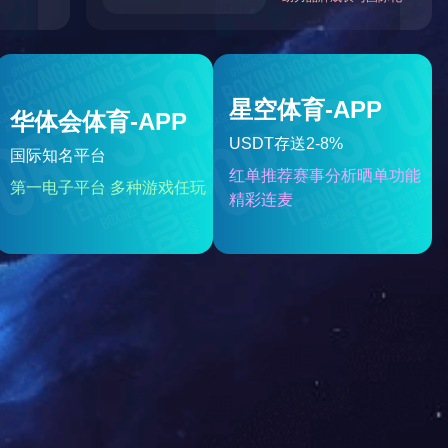
服务于一体的电力电子元器件高新技术企业，专注于“继电保护
方案，是继电保护用互感器的知名制造商，产品在“西电东
·体育·乐鱼官方网站-乐鱼(中国)
）。
837601.NQ
省认定企业技术中心”，是第一批国家级专精特新“小巨人”
特别在微型电流/电压互感器的量值溯源技术领域填补了国