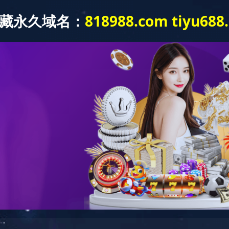
心
新闻&展会
服务与支持
投