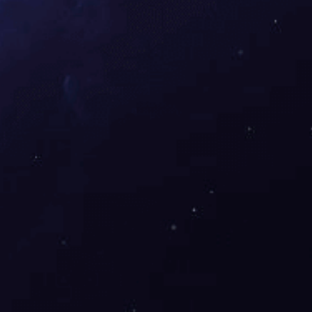
督局共建的天门市电工仪器仪表研究所、与华中科技大学共
新实践基地等科研合作，进一步夯实了天瑞的创新土壤，有
线监测传感器、电工钢磁敏感元件为重点的多方位发展态
中电协继电保护及自动化设备分会理事单位、中电协智能电
》《
》和《
》等
JB/T
JB/T
7763-2019
10667-2016
10665-2016
、ISO 45001:2018三体系认证。公司自贯标以来，产品和服
。
生产技术改造团队，通过十余年的不懈努力，已建成了
条
5
器行业实现了生产自动化和过程信息化的“两化融合”，有力
技术服务，先后在南京、滁州成立了两家子公司和一家分
装备制造集群的所属地域，并推动企业上云策略。天瑞的产
证了公司资源能够始终快速响应市场的需求，进一步提升了