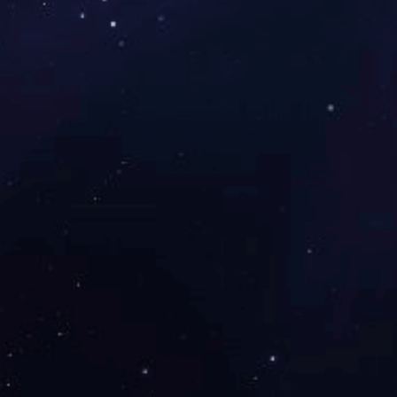
乐鱼·体育·乐鱼官方
靠性和服务品质，提
报客户、回报员工。
服务热线：400-086-3003
电话：0728-5353116 5353117
传真：0728-5353121