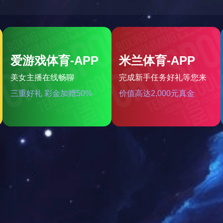
网站-乐鱼(中国) 创办于1998年，是集科研、生产、销售、
的发展，持续为国内外的电力设备制造商提供全套精密互感器解决
大工程中得到广泛应用。公司已于
2016
年
5
月在新三板挂牌（乐鱼
器的专业科研机构之一，2013年就通过了六部委审定的“湖北
12月，公司及其全资子公司已取得专利60项，其中发明专利
项。
15