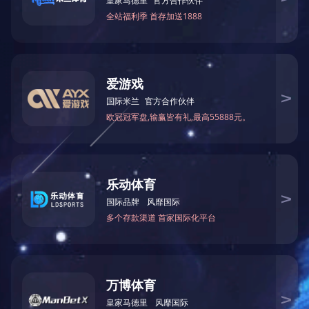
柔性罗氏线圈
霍尔传感器
交直流变送器
电流取电装置
高压设备绝缘监测传感器
局放监测传感器
测量仪器
智能断路器用电流互感器
智能在线监测装置