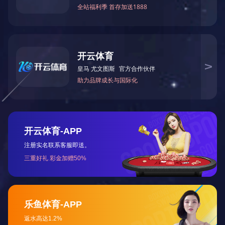
电量隔离传感器
乐鱼·体育·乐鱼官方网站
产品中心
开合式电流互感器