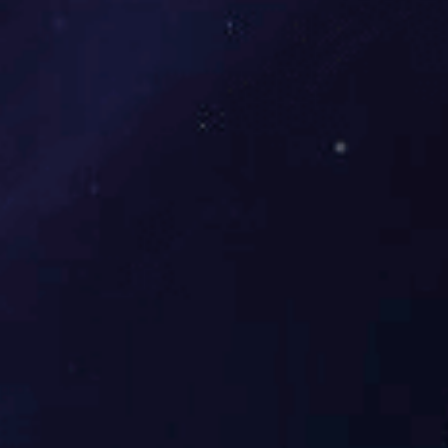
环境温度
-40℃～+75℃
贮存温度
-45℃～85℃
作
环
相对湿度
≤90%
气压条件
66kPa~110kPa
境
电
设备最高
0.66/0.72kV
穿刺深度
<10mm
气
电压
参
≥1000MΩ/500V
1mA/6kV 50Hz
绝缘电阻
介质强度
数
DC
1min
机
被测电缆
原边一次
穿心孔1匝
＜Φ30mm
直径
械
AGG-10kV-DC 硅
引出线
引出长度
1000mm
参
橡胶线
数
外壳
PC阻燃等级94-V0
重量
约148g
外壳采用阻燃环保材质，密封性好，具有防尘、防潮功
结
能；
构
防护等级满足IP66
要