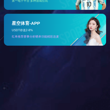
产品概述
TRKLC-30J开合式穿刺取电夹，主要用于低压
0.66/0.72kV输电电缆，方便在带电情况下安装及拆除；带电
穿刺电缆，通过引出线将相线电压信号引至监测电表。可直
接固定在直径为5mm～30mm的线缆上
产品特点
开合式结构，易于现场安装，操作方便
不需断开被测初级电缆即可快速、方便地安装或拆除
性能指标
工