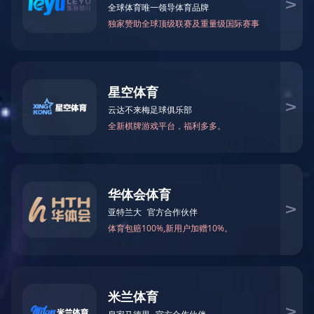
官
官
方
方
网
网
站
站-
产品中心
乐
微型电压互感器
鱼
微型电流互感器
(中
开合式电流互感器
国)
剩余（零序）电流互感器
低压电流互感器