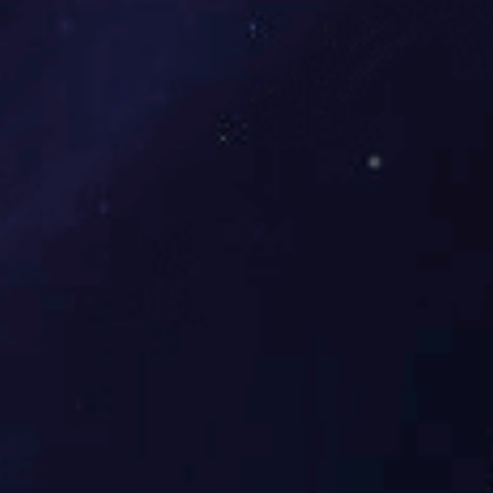
壳体采用超声波熔焊一体成型工艺，磁芯绕组结构件用环
氧树脂浇注，防水等级可达到IP66
采用高导磁磁芯，线性度好、灵敏度高
应用范围
电气火灾监控系统，消防设备电源监控系统，智能用电
系统，智能低压电网，小电流接地系统，继电保护，电动机
保护系统等。用于线路和设备的电流测量、监控和保护。
性能指标
工作温度
-40℃～+70℃
相对湿度
≤90%
电
电压等级
0.4/0.66/0.72kV
线性范围
5%～120%
气
额定输入
性
50～600A
额定频率
50/60Hz
电流
能