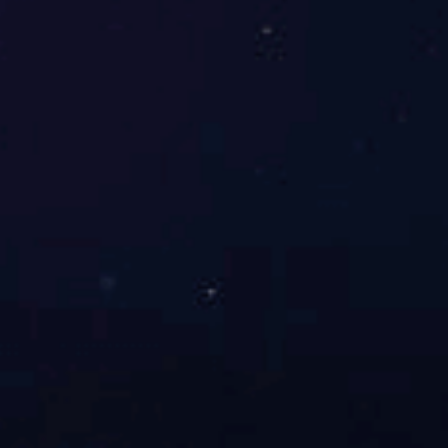
额定负载
＜20Ω
温度NTC
100K
参
≥1000MΩ/500V
数
精度等级
0.5级
绝缘电阻
DC
外壳及骨
PA/PC阻燃等级
输出方式
柔性PVC护套线
架
94-V0
机
电流输出
绿线-黑线
取电输出
红线
械
电流输出
P6KE12CA保护
结
测温输出
黄线-白线
保护
管
构
硅钢/纳米晶/坡
“304”松不脱螺
参
铁芯材质
开合结构
莫合金
杆紧固
数
固定旋钮锁紧线
穿刺针
不锈钢“304”
施工方案
缆
外形及安装尺寸
外形尺寸(mm)
产品
额定
额定
精度
型号
输入
输出
等级
φ
A
B
C
D
E
TRAK-
35
71
20
34
79
100
36DW