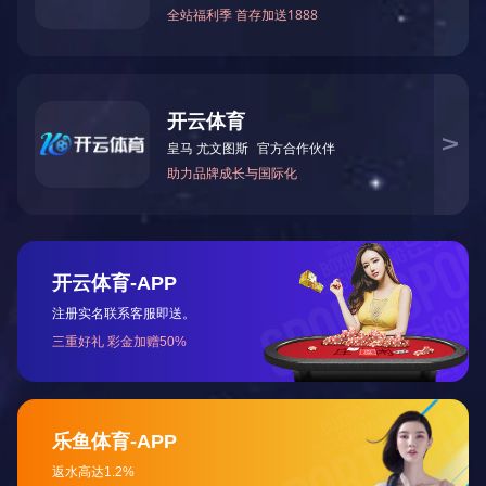
电量隔离传感器
乐鱼·体育·乐鱼官方网站
产品中心
开合式电流互感器