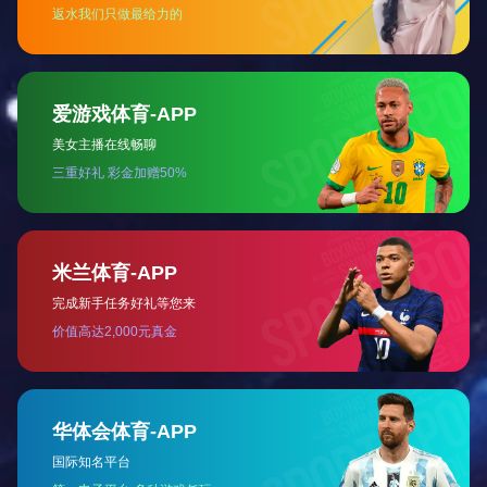
A系列开合式线缆型电流互感器
留言咨询
产品介绍
常见问题
资质证书
留言咨询