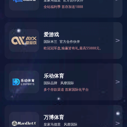
柔性罗氏线圈
霍尔传感器
交直流变送器
电流取电装置
高压设备绝缘监测传感器
局放监测传感器
测量仪器
智能断路器用电流互感器
智能在线监测装置