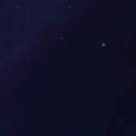
提供多种组合输出方式：输出安培级电流时可单独用PVC
护套线接端子，输出毫安级电流可选择三相一体式采集端
子，多种信号接口选择
采用高导磁磁芯，线性度好、灵敏度高
应用范围
农网改造项目，在线环保监控，智慧消防用电，低压配
电系统，电气火灾监控，防火漏电系统，智慧用电系统，电
量测量，电能质量分析及电气设备信号的采集，照明设备，
电机，电力装置等设备的电力需求侧管理小电流接地系统
等。