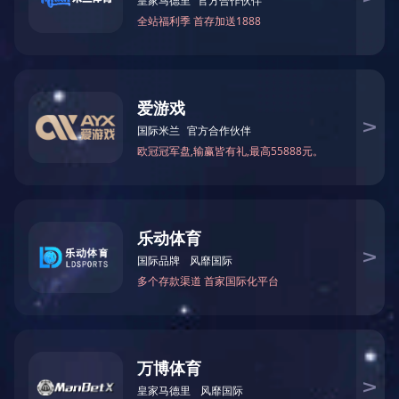
柔性罗氏线圈
霍尔传感器
交直流变送器
电流取电装置
高压设备绝缘监测传感器
局放监测传感器
测量仪器
智能断路器用电流互感器
智能在线监测装置