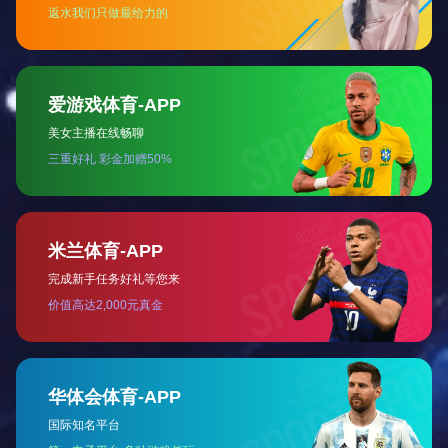
雷电流在线监测装置TR-LC20
留言咨询
产品介绍
常见问题
资质证书
留言咨询