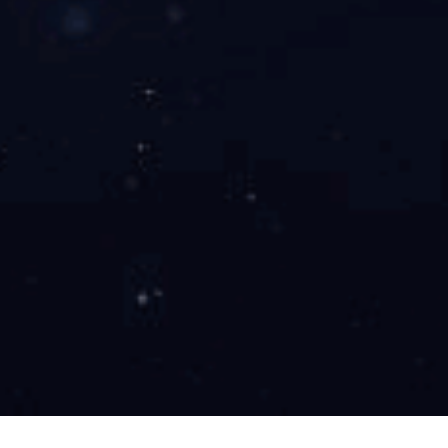
50A~100kA
围
测量精
±10%
度
通讯方
RS485、波特率：115200；校验位：N；数据位：
式
8；停止位：1
工作温
-25℃～+70℃
度
防护等
IP67
级
重量
1.2kg
产品尺寸