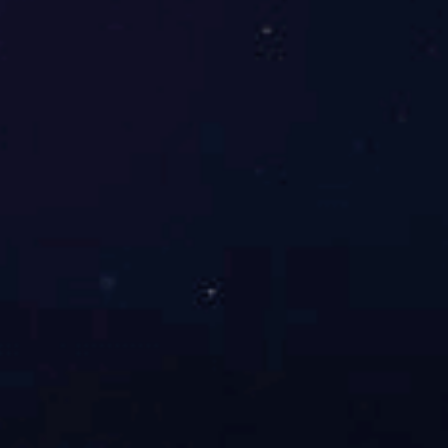
3、触发门槛低：最小可采集50A雷电流信号
4、无源无线：采用3.7V锂电池搭配太阳能供电，支持
4G、LORA通讯
5、数据记录：可存储60条雷电流波形
6、超低功耗：静态功耗20mA（3.7V）
性能指标
名称
描述
电源
3.7V锂电池+太阳能板/外部供电
功耗
75mW
测量范