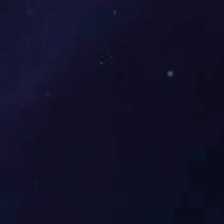
应用范围
用于电力自动化装置要求的电压、功率、电能监测。
产品参数
-25℃～
工作
相对湿
+55℃/-40℃～
≤90%hPa
温度
度
+85℃可选
电
内部
绝缘电
环氧树脂
≥500 MΩ/500V DC
绝缘
阻
气
工频
耐受冲
5000V（1.2/50μs标准
性
3000V AC/1min
耐压
击电压
雷电波）
能
符合（IEC 61869-2）
参
工作
精度等
精度0.1、0.2和
数
45～10KHz
频率
级
（JBT/10667-2016）
0.1、0.2级
环保
符合RoHS环保要求