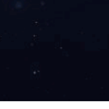
TR31243C
1mA,2mA
1mA,2mA
10
0.1
TR31227CH
1mA,2mA
1mA,2mA
10
0.1
TR3193-2C
1mA,2mA
1mA,2mA
10
0.1
TR31140C
1mA,2mA
1mA,2mA
10
0.1