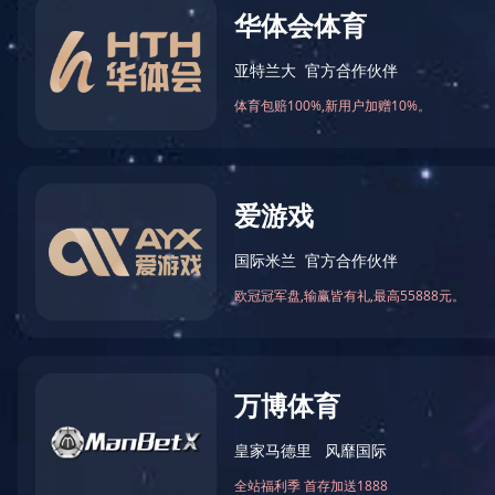
新闻&展会
乐鱼·体育·乐鱼官
企业新闻
公司展会
4月23日-24日，
高峰论坛暨第11届
行业资讯
产品盛装亮相A002
本次展会汇聚了来自
断、多源感知融合等
热销产品
行业专家与客户驻足
微型电压互感器
在展会现场，博纳威