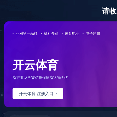
乐鱼·体育·乐鱼官方网站
乐鱼·体育·乐鱼官方
乐鱼·体育·乐鱼官方
产品中
网站
网站-乐鱼(中国)