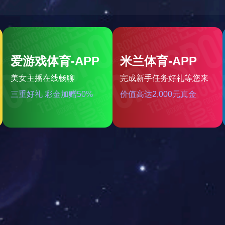
感器凭借安装便捷、无需断电的优势，可快速实现对电力线路电
为复杂电磁环境下的电流测量提供可靠支撑；
KXL系列变压器
磁芯自动补偿，让传感器工作在理想的零磁通状态，成为变压器
维中存在的监测盲区、数据孤岛等痛点，博纳威还带来了定制化
度、局放等多参量的实时监测，结合数据分析模型，提前预警设
方案精准契合了他们在设备状态监测中的实际需求，为提升电力
传感技术研发与生产的企业，博纳威始终坚持以技术创新为核心
定性、抗干扰能力等方面不断突破，先后推出多款拥有自主知识
司
负责
人表示：
“电力行业正处于智能化转型的关键期，对设备
升级，通过提供更优质的产品与解决方案，助力电力企业实现从‘
献力量。”
秉持
“专业、务实、创新、高效”的发展理念，不断加大研发投入
共同推动电力运维智能化升级，为电力行业的高质量发展保驾护